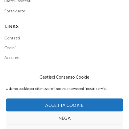
Filetti Essiccati
Sottovuoto
LINKS
Contatti
Ordini
Account
PRIVACY
Gestisci Consenso Cookie
Privacy Policy
Usiamo cookie per ottimizzare il nostro sito web ed i nostri servizi.
Cookie Policy
Termini e Condizioni
ACCETTA COOKIE
NEGA
Misultin Store Srl
2021. P.IVA 03186520130.